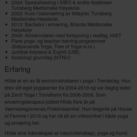
2024: Spesialisering i SIBO & andre dysbioser
Tunsberg Medisinske Høyskole
2022: Kurs i balansering av fettsyrer, Tunsberg
Medisinske Høyskole.
2013: Bachelor i ernæring, Atlantis Medisinske
Høyskole
2006: Allmennlærer med fordypning i realfag, HiST
Flere yoga- og teacher training-programmer
(Satyananda Yoga, Tree of Yoga m.m.)
Juridisk forprøve & Exphil (UiB),
Sosiologi grunnfag (NTNU)
Erfaring
Hilde er en av få seniorinstruktører i yoga i Trøndelag. Hun
drev sitt eget yogasenter fra 2004-2019 og var daglig leder
på Zenit Yoga i Trondheim fra 2006-2008. Som
ernæringsterapeut jobbet Hilde flere år på
Værnesregionenes Frisklivssentral. Hun begynte på House
of Femme i 2018 og har nå all sin virksomhet i både yoga
og ernæring her.
Hilde sine lidenskaper er natur(vitenskap), yoga og hund.