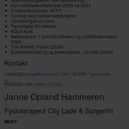
Gravidtreningskurs med sertifisering
Kvinnehelsekonferansen 2023 og 2024
Kostholdsveileder, AFPT
Trening med bekkenleddsmerter
Livredningskurs vann
Førstehjelp for voksne
KOLS-kurs
Bekkenbunn 1 (urininkontinens og underlivsprolaps)
2024
The Athletic Pelvis (2024)
Elektrostimulering og biofeedback - Quintet (2024)
Kontakt
hildenl@houseoffemme.no
/
941 46 296
/
fysio.hilde
Janne Opland Hammeren
Fysioterapeut City Lade & Sorgenfri
MNFF