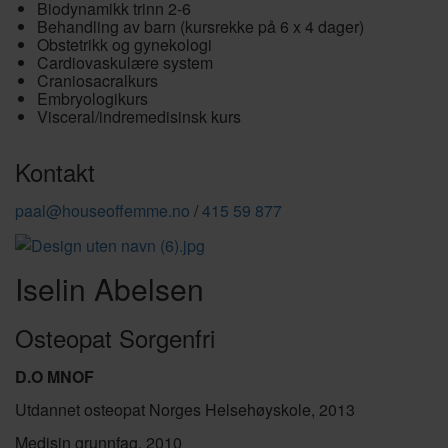
Biodynamikk trinn 2-6
Behandling av barn (kursrekke på 6 x 4 dager)
Obstetrikk og gynekologi
Cardiovaskulære system
Craniosacralkurs
Embryologikurs
Visceral/indremedisinsk kurs
Kontakt
paal@houseoffemme.no
/
415 59 877
Iselin Abelsen
Osteopat Sorgenfri
D.O MNOF
Utdannet osteopat Norges Helsehøyskole, 2013
Medisin grunnfag, 2010