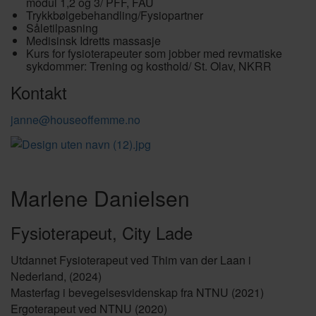
modul 1,2 og 3/ PFF, FAU
Trykkbølgebehandling/Fysiopartner
Såletilpasning
Medisinsk Idretts massasje
Kurs for fysioterapeuter som jobber med revmatiske
sykdommer: Trening og kosthold/ St. Olav, NKRR
Kontakt
janne@houseoffemme.no
Marlene Danielsen
Fysioterapeut, City Lade
Utdannet Fysioterapeut ved Thim van der Laan i
Nederland, (2024)
Masterfag i bevegelsesvidenskap fra NTNU (2021)
Ergoterapeut ved NTNU (2020)