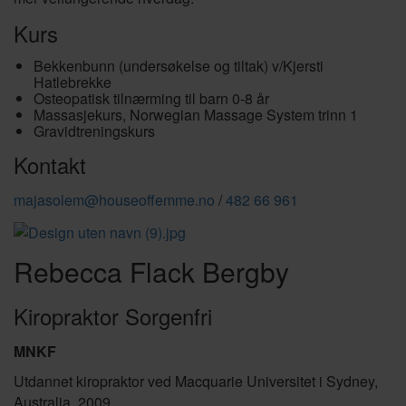
Kurs
Bekkenbunn (undersøkelse og tiltak) v/Kjersti
Hatlebrekke
Osteopatisk tilnærming til barn 0-8 år
Massasjekurs, Norwegian Massage System trinn 1
Gravidtreningskurs
Kontakt
majasolem@houseoffemme.no
/
482 66 961
Rebecca Flack Bergby
Kiropraktor Sorgenfri
MNKF
Utdannet kiropraktor ved Macquarie Universitet i Sydney,
Australia, 2009