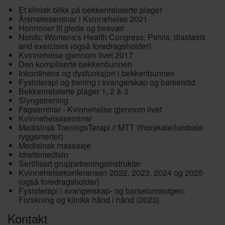
Et klinisk blikk på bekkenrelaterte plager
Årsmøteseminar i Kvinnehelse 2021
Hormoner til glede og besvær
Nordic Womens's Health Congress: Pelvis, diastasis
and exercises (også foredragsholder)
Kvinnehelse gjennom livet 2017
Den kompliserte bekkenbunnen
Inkontinens og dysfunksjon i bekkenbunnen
Fysioterapi og trening i svangerskap og barselstid
Bekkenrelaterte plager 1, 2 & 3
Slyngetrening
Fagseminar - Kvinnehelse gjennom livet
Kvinnehelseseminar
Medisinsk TreningsTerapi // MTT (thorakale/lumbale
ryggsmerter)
Medisinsk massasje
Idrettsmedisin
Sertifisert gruppetreningsinstruktør
Kvinnehelsekonferansen 2022, 2023, 2024 og 2025
(også foredragsholder)
Fysioterapi i svangerskap- og barselomsorgen.
Forskning og klinikk hånd i hånd (2023)
Kontakt