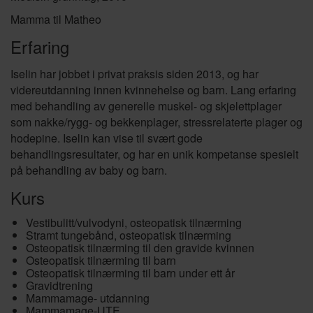
Mamma til Matheo
Erfaring
Iselin har jobbet i privat praksis siden 2013, og har
videreutdanning innen kvinnehelse og barn. Lang erfaring
med behandling av generelle muskel- og skjelettplager
som nakke/rygg- og bekkenplager, stressrelaterte plager og
hodepine. Iselin kan vise til svært gode
behandlingsresultater, og har en unik kompetanse spesielt
på behandling av baby og barn.
Kurs
Vestibulitt/vulvodyni, osteopatisk tilnærming
Stramt tungebånd, osteopatisk tilnærming
Osteopatisk tilnærming til den gravide kvinnen
Osteopatisk tilnærming til barn
Osteopatisk tilnærming til barn under ett år
Gravidtrening
Mammamage- utdanning
Mammamage-UTE