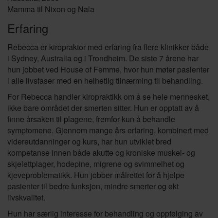
Mamma til Nixon og Nala
Erfaring
Rebecca er kiropraktor med erfaring fra flere klinikker både
i Sydney, Australia og i Trondheim. De siste 7 årene har
hun jobbet ved House of Femme, hvor hun møter pasienter
i alle livsfaser med en helhetlig tilnærming til behandling.
For Rebecca handler kiropraktikk om å se hele mennesket,
ikke bare området der smerten sitter. Hun er opptatt av å
finne årsaken til plagene, fremfor kun å behandle
symptomene. Gjennom mange års erfaring, kombinert med
videreutdanninger og kurs, har hun utviklet bred
kompetanse innen både akutte og kroniske muskel- og
skjelettplager, hodepine, migrene og svimmelhet og
kjeveproblematikk. Hun jobber målrettet for å hjelpe
pasienter til bedre funksjon, mindre smerter og økt
livskvalitet.
Hun har særlig interesse for behandling og oppfølging av