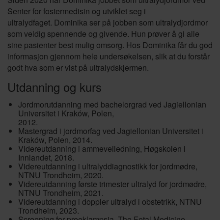
Senter for fostermedisin og utviklet seg i
ultralydfaget. Dominika ser på jobben som ultralydjordmor
som veldig spennende og givende. Hun prøver å gi alle
sine pasienter best mulig omsorg. Hos Dominika får du god
informasjon gjennom hele undersøkelsen, slik at du forstår
godt hva som er vist på ultralydskjermen.
Utdanning og kurs
Jordmorutdanning med bachelorgrad ved Jagiellonian
Universitet i Kraków, Polen,
2012.
Mastergrad i jordmorfag ved Jagiellonian Universitet i
Kraków, Polen, 2014.
Videreutdanning i ammeveiledning, Høgskolen i
Innlandet, 2018.
Videreutdanning i ultralyddiagnostikk for jordmødre,
NTNU Trondheim, 2020.
Videreutdanning første trimester ultralyd for jordmødre,
NTNU Trondheim, 2021.
Videreutdanning i doppler ultralyd i obstetrikk, NTNU
Trondheim, 2023.
Screening for preeklampsia, The Fetal Medicine