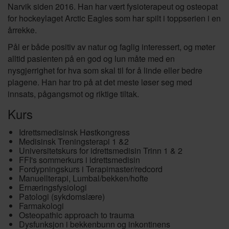
Narvik siden 2016. Han har vært fysioterapeut og osteopat
for hockeylaget Arctic Eagles som har spilt i toppserien i en
årrekke.
Pål er både positiv av natur og faglig interessert, og møter
alltid pasienten på en god og lun måte med en
nysgjerrighet for hva som skal til for å linde eller bedre
plagene. Han har tro på at det meste løser seg med
innsats, pågangsmot og riktige tiltak.
Kurs
Idrettsmedisinsk Høstkongress
Medisinsk Treningsterapi 1 &2
Universitetskurs for idrettsmedisin Trinn 1 & 2
FFI's sommerkurs i idrettsmedisin
Fordypningskurs i Terapimaster/redcord
Manuellterapi, Lumbal/bekken/hofte
Ernæringsfysiologi
Patologi (sykdomslære)
Farmakologi
Osteopathic approach to trauma
Dysfunksjon i bekkenbunn og inkontinens