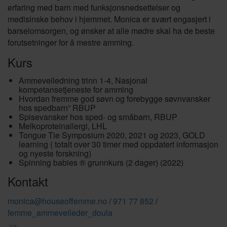
erfaring med barn med funksjonsnedsettelser og
medisinske behov i hjemmet. Monica er svært engasjert i
barselomsorgen, og ønsker at alle mødre skal ha de beste
forutsetninger for å mestre amming.
Kurs
Ammeveiledning trinn 1-4, Nasjonal
kompetansetjeneste for amming
Hvordan fremme god søvn og forebygge søvnvansker
hos spedbarn” RBUP
Spisevansker hos sped- og småbarn, RBUP
Melkoproteinallergi, LHL
Tongue Tie Symposium 2020, 2021 og 2023, GOLD
learning ( totalt over 30 timer med oppdatert informasjon
og nyeste forskning)
Spinning babies ® grunnkurs (2 dager) (2022)
Kontakt
monica@houseoffemme.no
/
971 77 852
/
femme_ammeveileder_doula