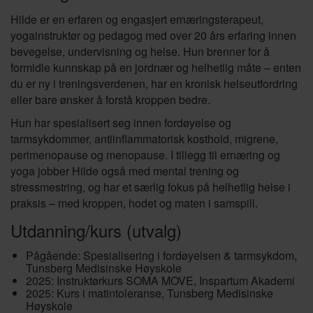
Hilde er en erfaren og engasjert ernæringsterapeut,
yogainstruktør og pedagog med over 20 års erfaring innen
bevegelse, undervisning og helse. Hun brenner for å
formidle kunnskap på en jordnær og helhetlig måte – enten
du er ny i treningsverdenen, har en kronisk helseutfordring
eller bare ønsker å forstå kroppen bedre.
Hun har spesialisert seg innen fordøyelse og
tarmsykdommer, antiinflammatorisk kosthold, migrene,
perimenopause og menopause. I tillegg til ernæring og
yoga jobber Hilde også med mental trening og
stressmestring, og har et særlig fokus på helhetlig helse i
praksis – med kroppen, hodet og maten i samspill.
Utdanning/kurs (utvalg)
Pågående: Spesialisering i fordøyelsen & tarmsykdom,
Tunsberg Medisinske Høyskole
2025: Instruktørkurs SOMA MOVE, Inspartum Akademi
2025: Kurs i matintoleranse, Tunsberg Medisinske
Høyskole