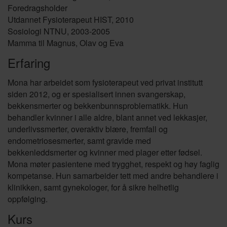
Foredragsholder
Utdannet Fysioterapeut HIST, 2010
Sosiologi NTNU, 2003-2005
Mamma til Magnus, Olav og Eva
Erfaring
Mona har arbeidet som fysioterapeut ved privat institutt
siden 2012, og er spesialisert innen svangerskap,
bekkensmerter og bekkenbunnsproblematikk. Hun
behandler kvinner i alle aldre, blant annet ved lekkasjer,
underlivssmerter, overaktiv blære, fremfall og
endometriosesmerter, samt gravide med
bekkenleddsmerter og kvinner med plager etter fødsel.
Mona møter pasientene med trygghet, respekt og høy faglig
kompetanse. Hun samarbeider tett med andre behandlere i
klinikken, samt gynekologer, for å sikre helhetlig
oppfølging.
Kurs