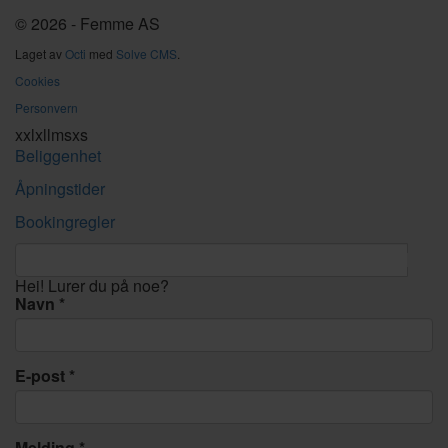
© 2026 - Femme AS
Laget av
Octi
med
Solve CMS
.
Cookies
Personvern
xxl
xl
l
m
s
xs
Beliggenhet
Åpningstider
Bookingregler
Hei! Lurer du på noe?
Navn
E-post
Melding