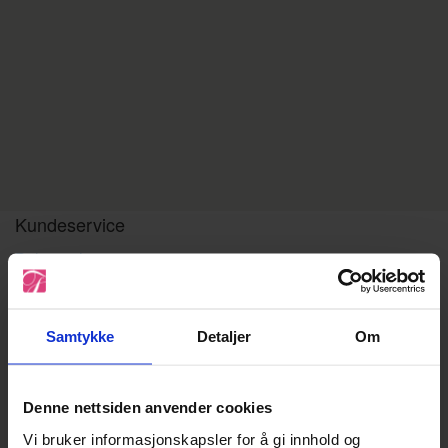
Kundeservice
Beliggenhet
Parkering
Åpningstider
Samtykke
Detaljer
Om
Kontakt oss
Våre avdelinger
Denne nettsiden anvender cookies
Barn og ungdom
Vi bruker informasjonskapsler for å gi innhold og