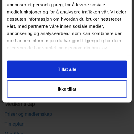
Ny på HoF
annonser et personlig preg, for å levere sosiale
mediefunksjoner og for å analysere trafikken vår. Vi deler
dessuten informasjon om hvordan du bruker nettstedet
Jobb på HoF
vårt, med partnerne våre innen sosiale medier,
Ledige stillinger
annonsering og analysearbeid, som kan kombinere den
med annen informasjon du har gjort tilgjengelig for dem,
eller som de har samlet inn gjennom din bruk av
Om Femme
tjenestene deres.
Om oss
Tillat alle
Personvern
Boka «Frisk Graviditet»
Ikke tillat
Bærekraft
Medlemskap
Priser og medlemskap
Timeplan
Min Side