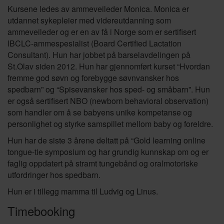
Kursene ledes av ammeveileder Monica. Monica er
utdannet sykepleier med videreutdanning som
ammeveileder og er en av få i Norge som er sertifisert
IBCLC-ammespesialist (Board Certified Lactation
Consultant). Hun har jobbet på barselavdelingen på
St.Olav siden 2012. Hun har gjennomført kurset “Hvordan
fremme god søvn og forebygge søvnvansker hos
spedbarn” og “Spisevansker hos sped- og småbarn”. Hun
er også sertifisert NBO (newborn behavioral observation)
som handler om å se babyens unike kompetanse og
personlighet og styrke samspillet mellom baby og foreldre.
Hun har de siste 3 årene deltatt på “Gold learning online
tongue-tie symposium og har grundig kunnskap om og er
faglig oppdatert på stramt tungebånd og oralmotoriske
utfordringer hos spedbarn.
Hun er i tillegg mamma til Ludvig og Linus.
Timebooking