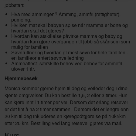
jobbstart:
Hva med ammingen? Amming, ammfri (rettigheter),
pumping.
Hvilken mat skal babyen spise når mamma er borte og
hvordan skal det gjøres?
Hvordan kan atskillelse påvirke mamma og baby og
hvordan kan gjøre overgangen til jobb så skånsom som
mulig for familien
Søvnrutiner og hvordan gi mest søvn for hele familien -
en familieorientert søvnveiledning
Ammeattest- særskilte behov ved behov for ammefri
utover 1 år.
Hjemmebesøk
Monica kommer gjerne hjem til deg og veileder deg i dine
kjente omgivelser. Du kan bestille 1,5, 2 eller 3 timer. Hun
kan kjøre inntil 1 timer per vei. Dersom det erlang reisevei
er det fint å ha 2 timer sammen. Dersom det er lengre enn
20 km til deg inkluderes en kjøregodtgjørelse på 10kr/km
etter 20 km. Bestilling ved lang reisevei gjøres via mail.
Kurs