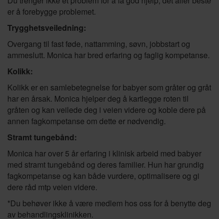
Du trenger ikke et problem for å få god hjelp, det aller beste
er å forebygge problemet.
Trygghetsveiledning:
Overgang til fast føde, nattamming, søvn, jobbstart og
ammeslutt. Monica har bred erfaring og faglig kompetanse.
Kolikk:
Kolikk er en samlebetegnelse for babyer som gråter og gråt
har en årsak. Monica hjelper deg å kartlegge roten til
gråten og kan veilede deg i veien videre og koble dere på
annen fagkompetanse om dette er nødvendig.
Stramt tungebånd:
Monica har over 5 år erfaring i klinisk arbeid med babyer
med stramt tungebånd og deres familier. Hun har grundig
fagkompetanse og kan både vurdere, optimalisere og gi
dere råd mtp veien videre.
*Du behøver ikke å være medlem hos oss for å benytte deg
av behandlingsklinikken.