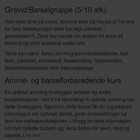
Gravid/Barselgruppe (5-10 stk)
Helt egen time på zoom, hjemme eller på House of Femme
for hele barselgruppa (eller kanskje allerede i
graviditeten?). Dere kan sende inn ønsker for tema på
forhånd og stille spørsmål underveis.
Tema kan være: Søvn, amming/ammeforberedende, fast
føde, jobbstart, ammeslutt, flaskemating, hjelpemidler,
fødselsforberedelse eller babymassasje
Amme- og barselforberedende kurs
En optimal amming forebygger smerter og andre
komplikasjoner. Ved å ha kjennskap til optimal amming kan
dette forebygges. Gjennom dette kurset får du (og partner)
informasjon om optimalt dietak, gode ammestillinger og
teori om melkeproduksjonen. I tillegg for dere informasjon
om den nyfødte babyen og dens behov for søvn, trøst og
nærhet.
Les mer.