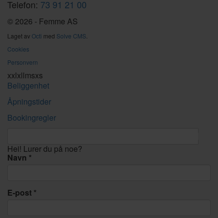
Telefon:
73 91 21 00
© 2026 - Femme AS
Laget av
Octi
med
Solve CMS
.
Cookies
Personvern
xxl
xl
l
m
s
xs
Beliggenhet
Åpningstider
Bookingregler
Hei! Lurer du på noe?
Navn
E-post