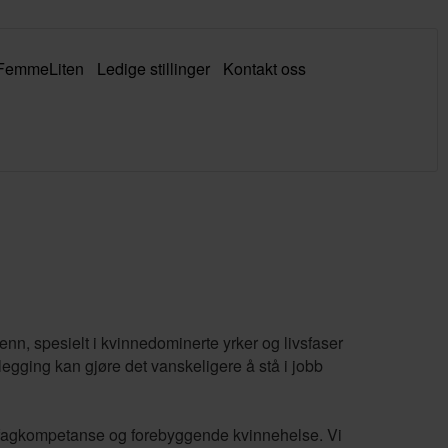
FemmeLiten
Ledige stillinger
Kontakt oss
nn, spesielt i kvinnedominerte yrker og livsfaser
legging kan gjøre det vanskeligere å stå i jobb
g, fagkompetanse og forebyggende kvinnehelse. Vi