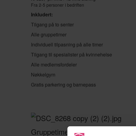
Fra 2-5 personer i bedriften
Inkludert:
Tilgang på to senter
Alle gruppetimer
Individuell tilpasning på alle timer
Tilgang til spesialister på kvinnehelse
Alle medlemsfordeler
Nøkkelgym
Gratis parkering og barnepass
Gruppetime for bedriften