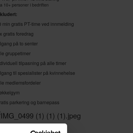
a 10+ personer i bedriften
nkludert:
0 min gratis PT-time ved innmelding
x gratis foredrag
ilgang på to senter
lle gruppetimer
dividuell tilpasning på alle timer
lgang til spesialister på kvinnehelse
lle medlemsfordeler
økkelgym
ratis parkering og barnepass
oredrag