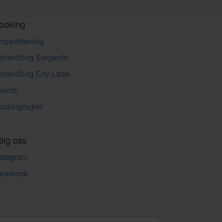
ooking
ruppetrening
ehandling Sorgenfri
ehandling City Lade
vents
ookingregler
ølg oss
nstagram
acebook