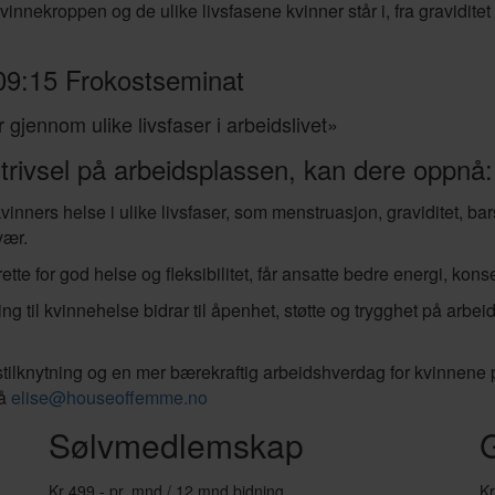
t kvinnekroppen og de ulike livsfasene kvinner står i, fra gravidite
09:15 Frokostseminat
gjennom ulike livsfaser i arbeidslivet»
 trivsel på arbeidsplassen, kan dere oppnå:
kvinners helse i ulike livsfaser, som menstruasjon, graviditet, bar
vær.
ette for god helse og fleksibilitet, får ansatte bedre energi, ko
g til kvinnehelse bidrar til åpenhet, støtte og trygghet på arbe
rbeidstilknytning og en mer bærekraftig arbeidshverdag for kvinne
på
elise@houseoffemme.no
Sølvmedlemskap
Kr 499,- pr. mnd / 12 mnd bidning
Kr