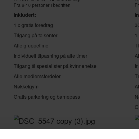
Fra 6-10 personer i bedriften
Fr
Inkludert:
I
1 x gratis foredrag
3
Tilgang på to senter
1 
Alle gruppetimer
T
Individuell tilpasning på alle timer
A
Tilgang til spesialister på kvinnehelse
In
Alle medlemsfordeler
Ti
Nøkkelgym
A
Gratis parkering og barnepass
N
G
Bedriftshelsetjenester
F