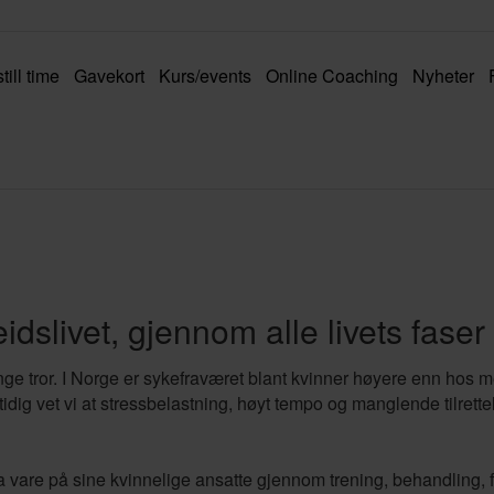
till time
Gavekort
Kurs/events
Online Coaching
Nyheter
idslivet, gjennom alle livets faser
ge tror. I Norge er sykefraværet blant kvinner høyere enn hos me
idig vet vi at stressbelastning, høyt tempo og manglende tilrette
 ta vare på sine kvinnelige ansatte gjennom trening, behandlin