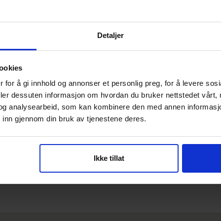
Vår behandlingsklinikk har avtale med samtlige
V
forsikringsselskaper, og både kvinner og menn kan
ho
benytte seg av tjenester hos fysioterapeut,
in
Detaljer
osteopat og kiropraktor.
a
li
Tilgang til fysioterapi og kiropraktikk
ookies
Rask behandling ved behov
r
T
Forebyggende helsekontroller
 for å gi innhold og annonser et personlig preg, for å levere sos
t
Spesialister på bekkenrelaterte plager
deler dessuten informasjon om hvordan du bruker nettstedet vårt,
House of Femme samarbeider med:
og analysearbeid, som kan kombinere den med annen informasjon d
Falck Helse
 inn gjennom din bruk av tjenestene deres.
Nordic Netcare (Gjensidige, Tryg)
M
Storebrand
so
Fremtind
Vertikal Helse og IF
m
Ikke tillat