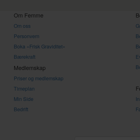
Om Femme
B
Om oss
G
Personvern
B
Boka «Frisk Graviditet»
B
Bærekraft
E
Medlemskap
B
Priser og medlemskap
F
Timeplan
Min Side
I
Bedrift
F