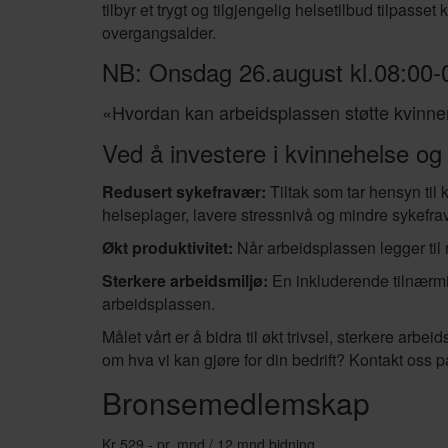
tilbyr et trygt og tilgjengelig helsetilbud tilpasse
overgangsalder.
NB: Onsdag 26.august kl.08:00-
«Hvordan kan arbeidsplassen støtte kvinner 
Ved å investere i kvinnehelse og
Redusert sykefravær:
Tiltak som tar hensyn til 
helseplager, lavere stressnivå og mindre sykefra
Økt produktivitet:
Når arbeidsplassen legger til r
Sterkere arbeidsmiljø:
En inkluderende tilnærmin
arbeidsplassen.
Målet vårt er å bidra til økt trivsel, sterkere a
om hva vi kan gjøre for din bedrift? Kontakt oss 
Bronsemedlemskap
Kr 529,- pr. mnd / 12 mnd bidning