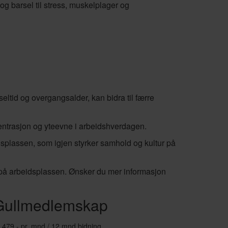
t og barsel til stress, muskelplager og
seltid og overgangsalder, kan bidra til færre
nsentrasjon og yteevne i arbeidshverdagen.
idsplassen, som igjen styrker samhold og kultur på
ne på arbeidsplassen. Ønsker du mer informasjon
Gullmedlemskap
 479,- pr. mnd / 12 mnd bidning