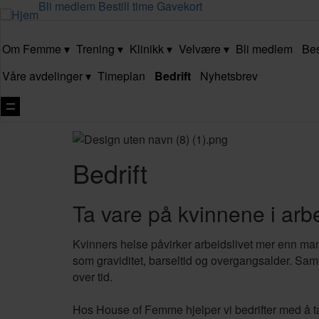
Bli medlem
Bestill time
Gavekort
Om Femme
Trening
Klinikk
Velvære
Bli medlem
Bes
Våre avdelinger
Timeplan
Bedrift
Nyhetsbrev
Vis
navigasjon
Bedrift
Ta vare på kvinnene i arbe
Kvinners helse påvirker arbeidslivet mer enn man
som graviditet, barseltid og overgangsalder. Samt
over tid.
Hos
House of Femme
hjelper vi bedrifter med å