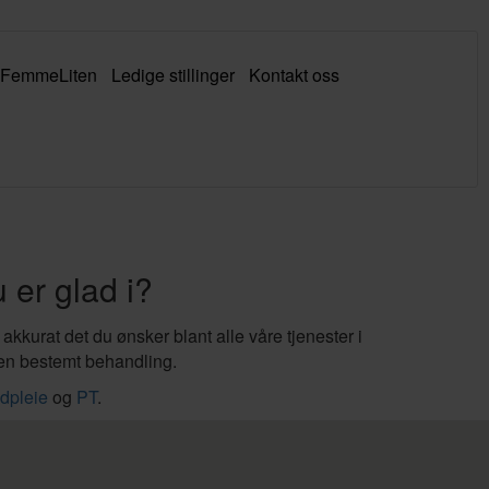
FemmeLiten
Ledige stillinger
Kontakt oss
 er glad i?
kkurat det du ønsker blant alle våre tjenester i
r en bestemt behandling.
dpleie
og
PT
.