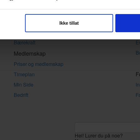
Om Femme
B
Om oss
G
Personvern
B
Ikke tillat
Boka «Frisk Graviditet»
B
Bærekraft
E
Medlemskap
B
Priser og medlemskap
F
Timeplan
Min Side
I
Bedrift
F
Hei! Lurer du på noe?