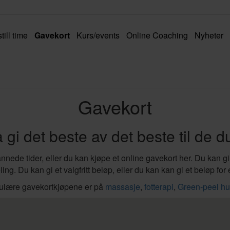
till time
Gavekort
Kurs/events
Online Coaching
Nyheter
Gavekort
gi det beste av det beste til de du
ede tider, eller du kan kjøpe et online gavekort her. Du kan gi a
ing. Du kan gi et valgfritt beløp, eller du kan kan gi et beløp fo
ulære gavekortkjøpene er på
massasje
,
fotterapi
,
Green-peel hu