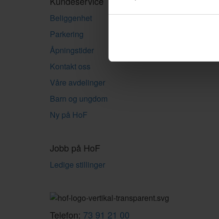
Kundeservice
Beliggenhet
Parkering
Åpningstider
Kontakt oss
Våre avdelinger
Barn og ungdom
Ny på HoF
Jobb på HoF
Ledige stillinger
Telefon:
73 91 21 00