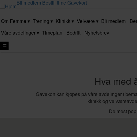
Bli medlem
Bestill time
Gavekort
Om Femme
Trening
Klinikk
Velvære
Bli medlem
Bes
Våre avdelinger
Timeplan
Bedrift
Nyhetsbrev
Vis
navigasjon
Hva med å 
Gavekort kan kjøpes på våre avdelinger i bemann
klinikk og velværeavdel
De mest pop