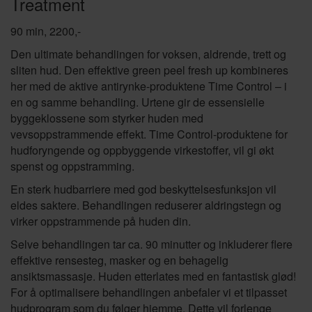
Treatment
90 min, 2200,-
Den ultimate behandlingen for voksen, aldrende, trett og
sliten hud. Den effektive green peel fresh up kombineres
her med de aktive antirynke-produktene Time Control – i
en og samme behandling. Urtene gir de essensielle
byggeklossene som styrker huden med
vevsoppstrammende effekt. Time Control-produktene for
hudforyngende og oppbyggende virkestoffer, vil gi økt
spenst og oppstramming.
En sterk hudbarriere med god beskyttelsesfunksjon vil
eldes saktere. Behandlingen reduserer aldringstegn og
virker oppstrammende på huden din.
Selve behandlingen tar ca. 90 minutter og inkluderer flere
effektive rensesteg, masker og en behagelig
ansiktsmassasje. Huden etterlates med en fantastisk glød!
For å optimalisere behandlingen anbefaler vi et tilpasset
hudprogram som du følger hjemme. Dette vil forlenge