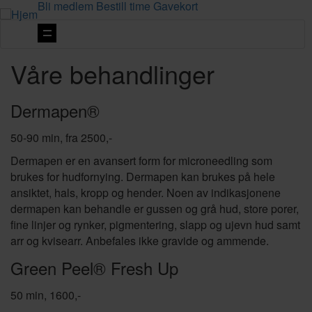
Bli medlem
Bestill time
Gavekort
Vis
navigasjon
Våre behandlinger
Dermapen®
50-90 min, fra 2500,-
Dermapen er en avansert form for microneedling som
brukes for hudfornying. Dermapen kan brukes på hele
ansiktet, hals, kropp og hender. Noen av indikasjonene
dermapen kan behandle er gussen og grå hud, store porer,
fine linjer og rynker, pigmentering, slapp og ujevn hud samt
arr og kvisearr. Anbefales ikke gravide og ammende.
Green Peel® Fresh Up
50 min, 1600,-