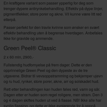
En kraftigere variant som passer ypperlig for deg som
trenger dypere antirynkebehandling. Effektiv på dype linjer,
pigmentflekker, store porer og akne. Vil kunne være litt rød
etterpå.
Passer perfekt for den travle kvinne som ønsker en svært
effektiv behandling uten å begrense hverdagen. Anbefales
ikke for gravide og ammende.
Green Peel® Classic
2 x 60 min, 2900,-
Fullstendig hudfornyelse på frem dager. Dette er den
opprinnelige Green Peel og den dypeste av de tre
utgavene. Bidrar til vevsoppstramming og bekjemper ujevn
og ru hud, rynker, store porer, akne, arr og solskadet hud.
Rett etter behandlingen kan huden føles rød, varm og sår.
Dagen etter er huden som regel roligere, men stram. Den 3
og 4 dagen skiftes huden ut ved å flasse. NB! Ikke alle har
synlig flassing, og dette er ikke avgjørende for å oppnå